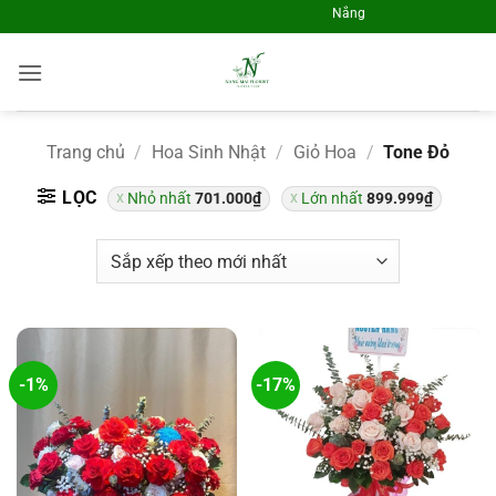
Skip
Nắng Mai Flrosit - Điện Hoa 
to
content
Trang chủ
/
Hoa Sinh Nhật
/
Giỏ Hoa
/
Tone Đỏ
LỌC
Nhỏ nhất
701.000
₫
Lớn nhất
899.999
₫
-1%
-17%