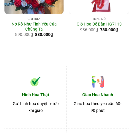
GIỎ HOA
TONE ĐỎ
Nở Rộ Như Tình Yêu Của
Giỏ Hoa Để Bàn HG7113
Chúng Ta
Giá
Giá
936.000
₫
780.000
₫
gốc
hiện
Giá
Giá
890.000
₫
880.000
₫
là:
tại
gốc
hiện
936.000₫.
là:
là:
tại
780.000
890.000₫.
là:
880.000₫.
Hình Hoa Thật
Giao Hoa Nhanh
Gửi hình hoa duyệt trước
Giao hoa theo yêu cầu 60-
khi giao
90 phút