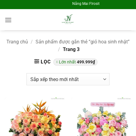
Skip
Nắng Mai Flrosit - Điện Hoa Toàn Quốc
to
content
Trang chủ
/
Sản phẩm được gắn thẻ “giỏ hoa sinh nhật”
/
Trang 3
LỌC
Lớn nhất
499.999
₫