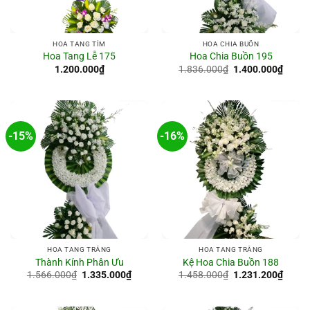
HOA TANG TÍM
HOA CHIA BUỒN
Hoa Tang Lễ 175
Hoa Chia Buồn 195
Giá
Giá
1.200.000
₫
1.836.000
₫
1.400.000
₫
gốc
hiện
là:
tại
1.836.000₫.
là:
1.400
-15%
-16%
HOA TANG TRẮNG
HOA TANG TRẮNG
Thành Kính Phân Ưu
Kệ Hoa Chia Buồn 188
Giá
Giá
Giá
Giá
1.566.000
₫
1.335.000
₫
1.458.000
₫
1.231.200
₫
gốc
hiện
gốc
hiện
là:
tại
là:
tại
1.566.000₫.
là:
1.458.000₫.
là: