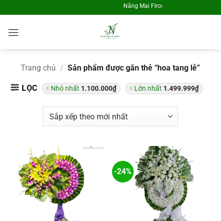
Skip
Nắng Mai Flrosit - Điện Hoa Toàn Quốc
to
content
Chị Thủy tại Quận 5 đã lựa chọn
Trang chủ
/
Sản phẩm được gắn thẻ “hoa tang lễ”
Hoa Khai Trương KT1283
LỌC
Nhỏ nhất
1.100.000
₫
Lớn nhất
1.499.999
₫
Về 41 phút trước đó
-24%