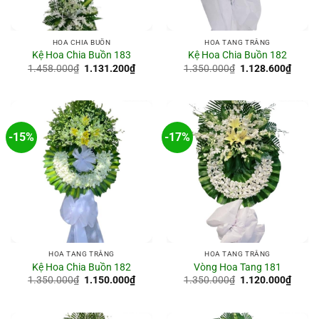
HOA CHIA BUỒN
HOA TANG TRẮNG
Kệ Hoa Chia Buồn 183
Kệ Hoa Chia Buồn 182
Giá
Giá
Giá
Giá
1.458.000
₫
1.131.200
₫
1.350.000
₫
1.128.600
₫
gốc
hiện
gốc
hiện
là:
tại
là:
tại
1.458.000₫.
là:
1.350.000₫.
là:
1.131.200₫.
1.128
-15%
-17%
HOA TANG TRẮNG
HOA TANG TRẮNG
Kệ Hoa Chia Buồn 182
Vòng Hoa Tang 181
Giá
Giá
Giá
Giá
1.350.000
₫
1.150.000
₫
1.350.000
₫
1.120.000
₫
gốc
hiện
gốc
hiện
là:
tại
là:
tại
1.350.000₫.
là:
1.350.000₫.
là:
1.150.000₫.
1.120