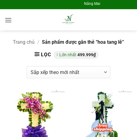
Skip
Nắng Mai Flrosit - Điện Hoa Toàn 
to
content
Trang chủ
/
Sản phẩm được gắn thẻ “hoa tang lễ”
LỌC
Lớn nhất
499.999
₫