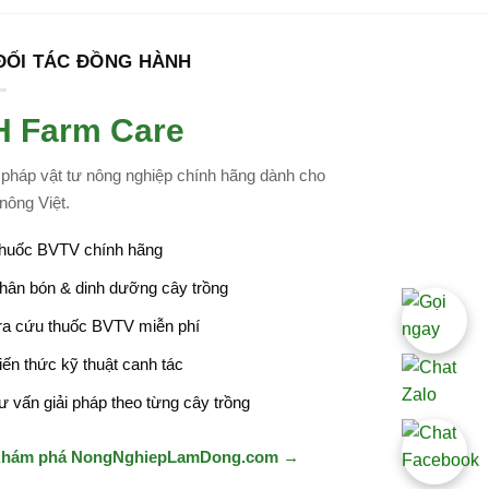
 ĐỐI TÁC ĐỒNG HÀNH
H Farm Care
 pháp vật tư nông nghiệp chính hãng dành cho
nông Việt.
huốc BVTV chính hãng
hân bón & dinh dưỡng cây trồng
ra cứu thuốc BVTV miễn phí
iến thức kỹ thuật canh tác
ư vấn giải pháp theo từng cây trồng
Khám phá NongNghiepLamDong.com →