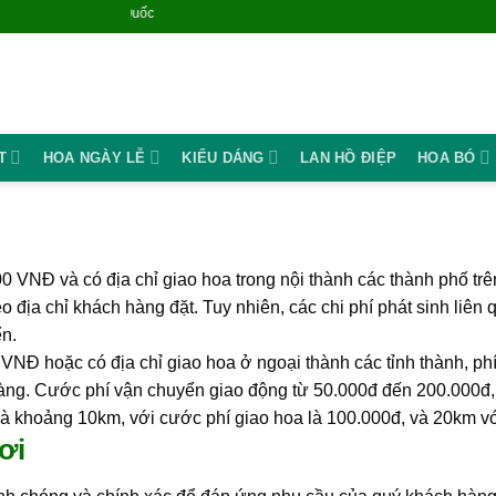
Nắng Mai Flrosit - Đi
T
HOA NGÀY LỄ
KIỂU DÁNG
LAN HỒ ĐIỆP
HOA BÓ
000 VNĐ và có địa chỉ giao hoa trong nội thành các thành phố t
 địa chỉ khách hàng đặt. Tuy nhiên, các chi phí phát sinh liê
n.
 VNĐ hoặc có địa chỉ giao hoa ở ngoại thành các tỉnh thành, phí
g. Cước phí vận chuyển giao động từ 50.000đ đến 200.000đ, 
là khoảng 10km, với cước phí giao hoa là 100.000đ, và 20km vớ
ơi