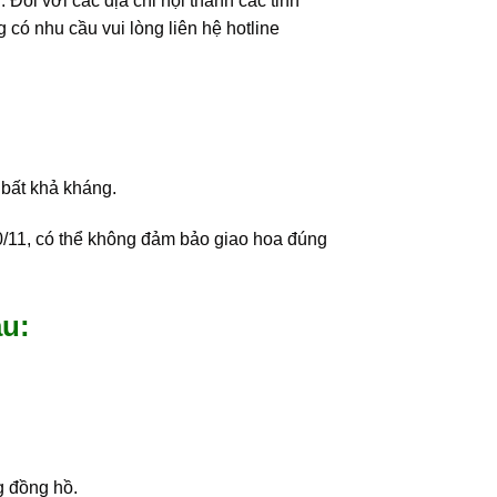
ối với các địa chỉ nội thành các tỉnh
 có nhu cầu vui lòng liên hệ hotline
 bất khả kháng.
0/11, có thể không đảm bảo giao hoa đúng
au:
g đồng hồ.