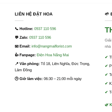
LIÊN HỆ ĐẶT HOA
🌱
T
📞 Hotline:
0937 110 596
💬 Zalo:
0937 110 596
Giải
📧 Email:
info@nangmaiflorist.com
nhà 
👍 Fanpage:
Điện Hoa Nắng Mai
T
📍 Văn phòng:
Tổ 18, Liên Nghĩa, Đức Trọng,
P
Lâm Đồng
T
🕒 Giờ làm việc:
06:30 – 21:00 mỗi ngày
K
T
🌿 