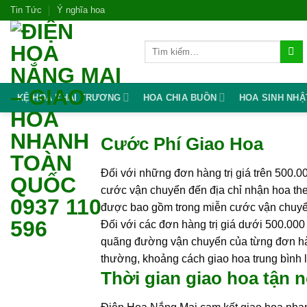
Skip
Tin Tức
Ý nghĩa hoa
to
content
Tìm
kiếm:
KỆ HOA KHAI TRƯƠNG
HOA CHIA BUỒN
HOA SINH NHẬ
Cước Phí Giao Hoa
Đối với những đơn hàng trị giá trên 500.
cước vận chuyển đến địa chỉ nhận hoa theo
được bao gồm trong miễn cước vận chuyể
Đối với các đơn hàng trị giá dưới 500.000
quãng đường vận chuyển của từng đơn hàn
thường, khoảng cách giao hoa trung bình 
Thời gian giao hoa tận n