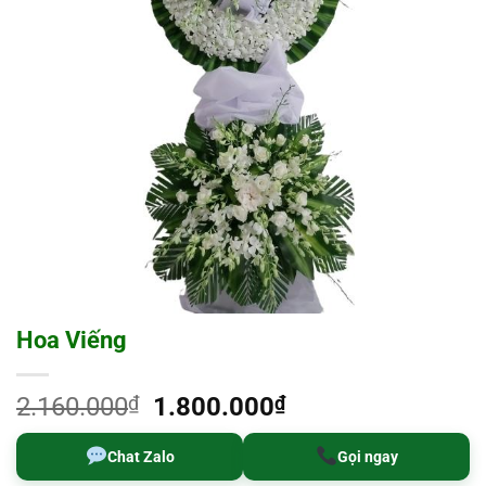
Hoa Viếng
Giá
Giá
2.160.000
₫
1.800.000
₫
gốc
hiện
là:
tại
Chat Zalo
Gọi ngay
2.160.000₫.
là: