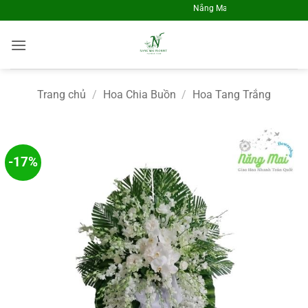
Skip
Nắng Mai Flrosit - Điện Hoa Toàn Q
to
content
Anh Vũ tại Hải Phòng đã lựa chọn
Hoa viếng CB2046
Trang chủ
/
Hoa Chia Buồn
/
Hoa Tang Trắng
Về 58 phút trước đó
-17%