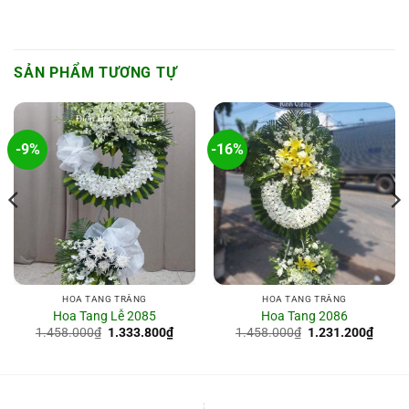
SẢN PHẨM TƯƠNG TỰ
-9%
-16%
HOA TANG TRẮNG
HOA TANG TRẮNG
Hoa Tang Lễ 2085
Hoa Tang 2086
Giá
Giá
Giá
Giá
1.458.000
₫
1.333.800
₫
1.458.000
₫
1.231.200
₫
gốc
hiện
gốc
hiện
là:
tại
là:
tại
1.458.000₫.
là:
1.458.000₫.
là:
0.000₫.
1.333.800₫.
1.231