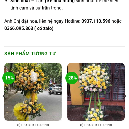
Sinh nhật
– Tặng
kệ hoa mừng
sinh nhật để thể hiện
tình cảm và sự trân trọng.
Anh Chị đặt hoa, liên hệ ngay Hotline:
0937.110.596
hoặc
0366.095.863 ( có zalo)
SẢN PHẨM TƯƠNG TỰ
-15%
-28%
KỆ HOA KHAI TRƯƠNG
KỆ HOA KHAI TRƯƠNG