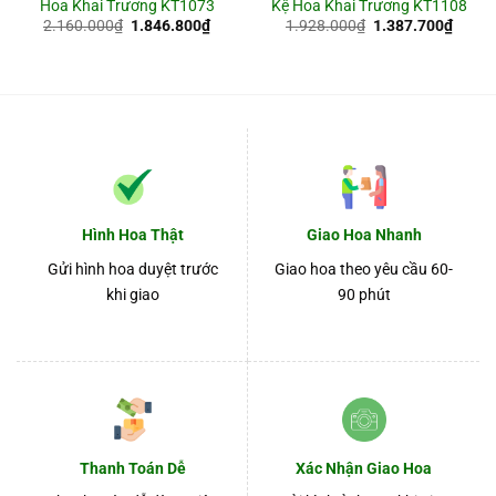
Hoa Khai Trương KT1073
Kệ Hoa Khai Trương KT1108
Giá
Giá
Giá
Giá
2.160.000
₫
1.846.800
₫
1.928.000
₫
1.387.700
₫
gốc
hiện
gốc
hiện
là:
tại
là:
tại
2.160.000₫.
là:
1.928.000₫.
là:
6.800₫.
1.846.800₫.
1.387
Hình Hoa Thật
Giao Hoa Nhanh
Gửi hình hoa duyệt trước
Giao hoa theo yêu cầu 60-
khi giao
90 phút
Thanh Toán Dễ
Xác Nhận Giao Hoa