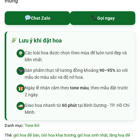
mừng
Chat Zalo
Gọi ngay
Lưu ý khi đặt hoa
Các loài hoa được chọn theo mùa để luôn tươi đẹp và
bền nhất.
Sản phẩm thực tế tương đồng khoảng
90–95%
so với
mẫu do màu sắc và độ nở hoa.
Ngày lễ nhận cắm theo
tone màu
, theo mẫu đặt trước
2 ngày.
Giao hoa nhanh từ
60 phút
tại Bình Dương - TP. Hồ Chí
Minh.
Danh mục:
Tone Đỏ
Thẻ:
giỏ hoa để bàn
,
Giỏ hoa khai trương
,
giỏ hoa sinh nhật
,
lãng hoa để