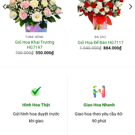
TONE HỒNG
ĐA SẮC
Giỏ Hoa Khai Trương
Giỏ Hoa Để Bàn HG7117
HG7197
Giá
Giá
1.040.000
₫
884.000
₫
gốc
hiện
Giá
Giá
700.000
₫
550.000
₫
là:
tại
gốc
hiện
1.040.000₫.
là:
là:
tại
4.000₫.
884.00
700.000₫.
là:
550.000₫.
Hình Hoa Thật
Giao Hoa Nhanh
Gửi hình hoa duyệt trước
Giao hoa theo yêu cầu 60-
khi giao
90 phút