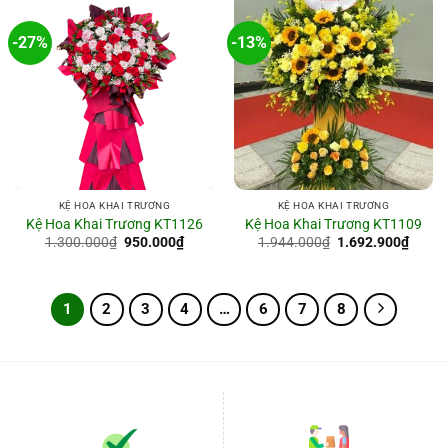
-27%
-13%
KỆ HOA KHAI TRƯƠNG
KỆ HOA KHAI TRƯƠNG
Kệ Hoa Khai Trương KT1126
Kệ Hoa Khai Trương KT1109
Giá
Giá
Giá
Giá
1.300.000
₫
950.000
₫
1.944.000
₫
1.692.900
₫
gốc
hiện
gốc
hiện
là:
tại
là:
tại
1.300.000₫.
là:
1.944.000₫.
là:
950.000₫.
1.692
1
2
3
4
…
6
7
8