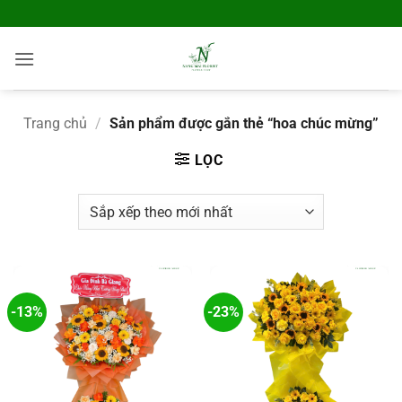
Skip
 - Điện Hoa Toàn Quốc
to
content
Trang chủ
/
Sản phẩm được gắn thẻ “hoa chúc mừng”
LỌC
-13%
-23%