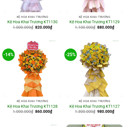
KỆ HOA KHAI TRƯƠNG
KỆ HOA KHAI TRƯƠNG
Kệ Hoa Khai Trương KT1130
Kệ Hoa Khai Trương KT1129
Giá
Giá
Giá
Giá
1.000.000
₫
820.000
₫
1.100.000
₫
880.000
₫
gốc
hiện
gốc
hiện
là:
tại
là:
tại
1.000.000₫.
là:
1.100.000₫.
là:
820.000₫.
880.00
-14%
-25%
KỆ HOA KHAI TRƯƠNG
KỆ HOA KHAI TRƯƠNG
Kệ Hoa Khai Trương KT1128
Kệ Hoa Khai Trương KT1127
Giá
Giá
Giá
Giá
1.000.000
₫
860.000
₫
1.300.000
₫
980.000
₫
gốc
hiện
gốc
hiện
là:
tại
là:
tại
1.000.000₫.
là:
1.300.000₫.
là:
860.000₫.
980.00