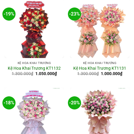
1.100.000₫.
1.150
-19%
-23%
KỆ HOA KHAI TRƯƠNG
KỆ HOA KHAI TRƯƠNG
Kệ Hoa Khai Trương KT1132
Kệ Hoa Khai Trương KT1131
Giá
Giá
Giá
Giá
1.300.000
₫
1.050.000
₫
1.300.000
₫
1.000.000
₫
gốc
hiện
gốc
hiện
là:
tại
là:
tại
1.300.000₫.
là:
1.300.000₫.
là:
1.050.000₫.
1.000
-18%
-20%