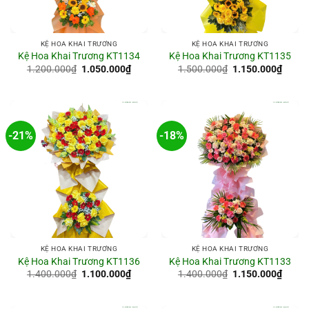
KỆ HOA KHAI TRƯƠNG
KỆ HOA KHAI TRƯƠNG
Kệ Hoa Khai Trương KT1134
Kệ Hoa Khai Trương KT1135
Giá
Giá
Giá
Giá
1.200.000
₫
1.050.000
₫
1.500.000
₫
1.150.000
₫
gốc
hiện
gốc
hiện
là:
tại
là:
tại
1.200.000₫.
là:
1.500.000₫.
là:
1.050.000₫.
1.150
-21%
-18%
KỆ HOA KHAI TRƯƠNG
KỆ HOA KHAI TRƯƠNG
Kệ Hoa Khai Trương KT1136
Kệ Hoa Khai Trương KT1133
Giá
Giá
Giá
Giá
1.400.000
₫
1.100.000
₫
1.400.000
₫
1.150.000
₫
gốc
hiện
gốc
hiện
là:
tại
là:
tại
1.400.000₫.
là:
1.400.000₫.
là: