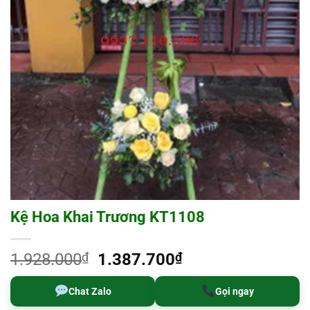
Kệ Hoa Khai Trương KT1108
Giá
Giá
1.928.000
₫
1.387.700
₫
gốc
hiện
là:
tại
Chat Zalo
Gọi ngay
1.928.000₫.
là: