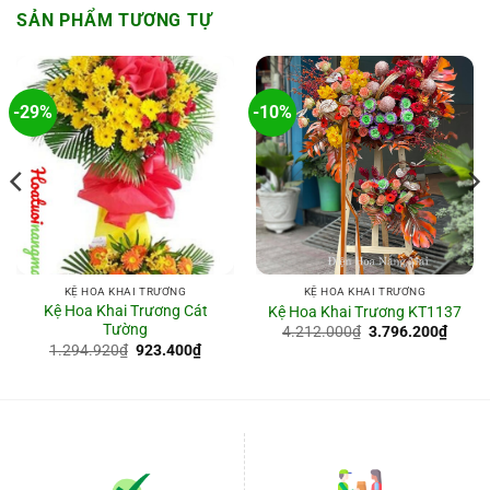
SẢN PHẨM TƯƠNG TỰ
-29%
-10%
KỆ HOA KHAI TRƯƠNG
KỆ HOA KHAI TRƯƠNG
Kệ Hoa Khai Trương Cát
Kệ Hoa Khai Trương KT1137
Tường
Giá
Giá
4.212.000
₫
3.796.200
₫
gốc
hiện
Giá
Giá
1.294.920
₫
923.400
₫
là:
tại
gốc
hiện
4.212.000₫.
là:
là:
tại
8.600₫.
3.796
1.294.920₫.
là:
923.400₫.