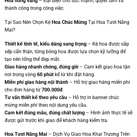
Hoa hồng vàng
– Đại diện cho sức mạnh, quyết tâm và
thành công trong công việc.
Tại Sao Nên Chọn Kệ
Hoa Chúc Mừng
Tại Hoa Tươi Nắng
Mai?
T
hiết kế tinh tế, kiểu dáng sang trọng
– Kệ hoa được sắp
xếp cẩn thận, từng bông hoa được lựa chọn kỹ lưỡng để
tạo nên tổng thể đẹp mắt.
Giao hàng nhanh chóng, đúng giờ
– Cam kết giao hoa tận
nơi trong vòng
60 phút
kể từ khi đặt hàng.
Miễn phí giao hàng nội thành
– Hỗ trợ giao hàng miễn phí
cho đơn hàng từ
700.000đ
.
Tư vấn thiết kế theo yêu cầu
– Hỗ trợ in banner chúc
mừng miễn phí theo nội dung yêu cầu.
Cam kết đúng mẫu, đúng chất lượng
– Hình ảnh thực tế sẽ
được gửi trước khi giao để khách hàng kiểm tra.
Hoa Tươi Nắng Mai
– Dịch Vụ Giao Hoa Khai Trương Trên