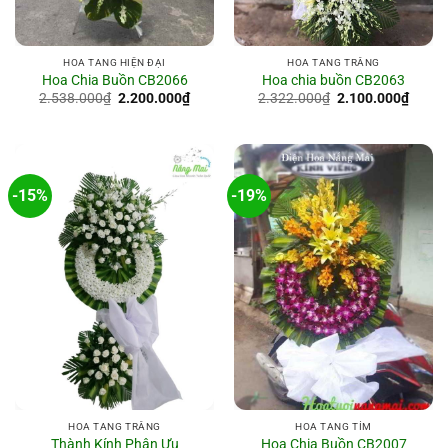
HOA TANG TRẮNG
HOA TANG HIỆN ĐẠI
Hoa chia buồn CB2063
Hoa Chia Buồn CB2066
Giá
Giá
Giá
Giá
2.322.000
₫
2.100.000
₫
2.538.000
₫
2.200.000
₫
gốc
hiện
gốc
hiện
là:
tại
là:
tại
2.322.000₫.
là:
2.538.000₫.
là:
2.100
2.200.000₫.
-15%
-19%
HOA TANG TRẮNG
HOA TANG TÍM
Thành Kính Phân Ưu
Hoa Chia Buồn CB2007