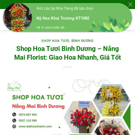
Skip
 - Điện Hoa Toàn Quốc
Anh Lào tại Nha Trang đã lựa chọn
to
Kệ Hoa Khai Trương KT1092
content
Về 47 phút trước đó
SHOP HOA TƯƠI
,
BÌNH DƯƠNG
Shop Hoa Tươi Bình Dương – Nắng
Mai Florist: Giao Hoa Nhanh, Giá Tốt