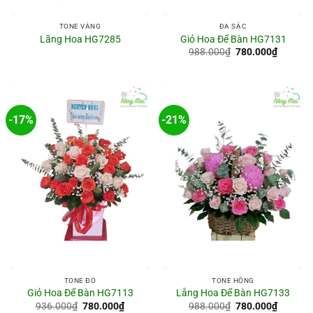
TONE VÀNG
ĐA SẮC
Lãng Hoa HG7285
Giỏ Hoa Để Bàn HG7131
Giá
Giá
988.000
₫
780.000
₫
gốc
hiện
là:
tại
988.000₫.
là:
780.000
-17%
-21%
TONE ĐỎ
TONE HỒNG
Giỏ Hoa Để Bàn HG7113
Lẵng Hoa Để Bàn HG7133
Giá
Giá
Giá
Giá
936.000
₫
780.000
₫
988.000
₫
780.000
₫