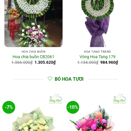
HOA CHIA BUỒN
HOA TANG TRẮNG
Hoa chia buồn CB2061
Vòng Hoa Tang 179
Giá
Giá
Giá
Giá
1.566.000
₫
1.305.620
₫
1.134.000
₫
984.960
₫
gốc
hiện
gốc
hiện
là:
tại
là:
tại
1.566.000₫.
là:
1.134.000₫.
là:
1.305.620₫.
984.96
BÓ HOA TƯƠI
-7%
-10%