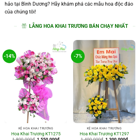
hảo tại Bình Dương? Hãy khám phá các mẫu hoa độc đáo
của chúng tôi!
LẴNG HOA KHAI TRƯƠNG BÁN CHẠY NHẤT
-14%
-7%
KỆ HOA KHAI TRƯƠNG
KỆ HOA KHAI TRƯƠNG
Hoa Khai Trương KT1275
Hoa Khai Trương KT1297
Giá
Giá
Giá
Giá
1.800.000
₫
1.550.000
₫
1.400.000
₫
1.300.000
₫