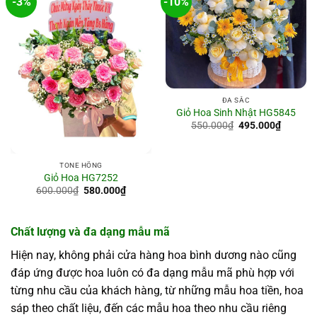
-3%
-10%
ĐA SẮC
Giỏ Hoa Sinh Nhật HG5845
Giá
Giá
550.000
₫
495.000
₫
gốc
hiện
là:
tại
550.000₫.
là:
495.000
TONE HỒNG
Giỏ Hoa HG7252
Giá
Giá
600.000
₫
580.000
₫
gốc
hiện
là:
tại
600.000₫.
là:
580.000₫.
Chất lượng và đa dạng mẫu mã
Hiện nay, không phải cửa hàng hoa bình dương nào cũng
đáp ứng được hoa luôn có đa dạng mẫu mã phù hợp với
từng nhu cầu của khách hàng, từ những mẫu hoa tiền, hoa
sáp theo chất liệu, đến các mẫu hoa theo nhu cầu riêng