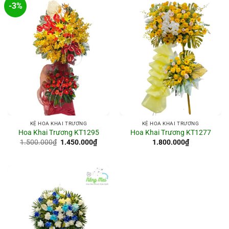
-3%
KỆ HOA KHAI TRƯƠNG
KỆ HOA KHAI TRƯƠNG
Hoa Khai Trương KT1295
Hoa Khai Trương KT1277
Giá
Giá
1.500.000
₫
1.450.000
₫
1.800.000
₫
gốc
hiện
là:
tại
1.500.000₫.
là:
1.450.000₫.