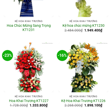
KỆ HOA KHAI TRƯƠNG
KỆ HOA KHAI TRƯƠNG
Hoa Chúc Mừng Sang Trọng
Kệ hoa chúc mừng KT1230
KT1231
Giá
Giá
2.484.000
₫
1.949.400
₫
gốc
hiện
là:
tại
2.484.000₫.
là:
1.949
-23%
-16%
KỆ HOA KHAI TRƯƠNG
KỆ HOA KHAI TRƯƠNG
Hoa Khai Trương KT1227
Kệ Hoa Khai Trương KT1226
Giá
Giá
Giá
Giá
1.728.000
₫
1.333.800
₫
2.268.000
₫
1.898.100
₫
gốc
hiện
gốc
hiện
là:
tại
là:
tại