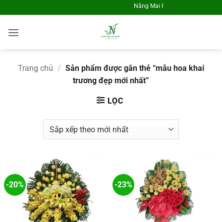
Skip
Nắng Mai Flrosit - Điện Hoa Toàn Qu
to
content
Trang chủ
/
Sản phẩm được gắn thẻ “mẫu hoa khai
trương đẹp mới nhất”
Hoa Khai Trương KT1257
Về 32 phút trước đó
LỌC
-20%
-23%