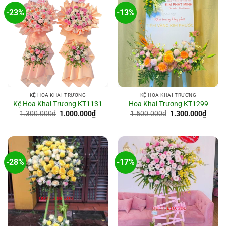
-23%
-13%
KỆ HOA KHAI TRƯƠNG
KỆ HOA KHAI TRƯƠNG
Kệ Hoa Khai Trương KT1131
Hoa Khai Trương KT1299
Giá
Giá
Giá
Giá
1.300.000
₫
1.000.000
₫
1.500.000
₫
1.300.000
₫
gốc
hiện
gốc
hiện
là:
tại
là:
tại
1.300.000₫.
là:
1.500.000₫.
là:
1.000.000₫.
1.300
-28%
-17%