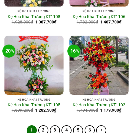
KỆ HOA KHAI TRƯƠNG
KỆ HOA KHAI TRƯƠNG
Kệ Hoa Khai Trương KT1108
Kệ Hoa Khai Trương KT1106
Giá
Giá
Giá
Giá
1.928.000
₫
1.387.700
₫
1.782.000
₫
1.487.700
₫
gốc
hiện
gốc
hiện
là:
tại
là:
tại
1.928.000₫.
là:
1.782.000₫.
là:
1.387.700₫.
1.487
-20%
-16%
KỆ HOA KHAI TRƯƠNG
KỆ HOA KHAI TRƯƠNG
Kệ Hoa Khai Trương KT1105
Kệ Hoa Khai Trương KT1102
Giá
Giá
Giá
Giá
1.609.200
₫
1.282.500
₫
1.404.000
₫
1.179.900
₫
gốc
hiện
gốc
hiện
là:
tại
là:
tại
1.609.200₫.
là:
1.404.000₫.
là:
1.282.500₫.
1.179
1
2
3
4
5
6