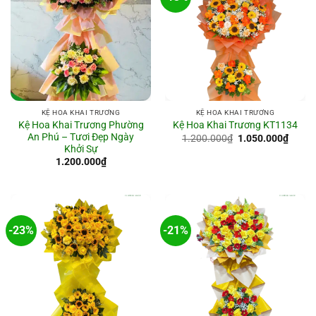
KỆ HOA KHAI TRƯƠNG
KỆ HOA KHAI TRƯƠNG
Kệ Hoa Khai Trương Phường
Kệ Hoa Khai Trương KT1134
An Phú – Tươi Đẹp Ngày
Giá
Giá
1.200.000
₫
1.050.000
₫
gốc
hiện
Khởi Sự
là:
tại
1.200.000
₫
1.200.000₫.
là:
1.050
-23%
-21%