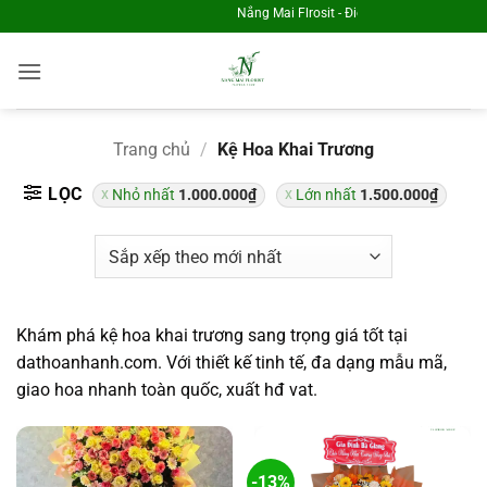
Skip
Nắng Mai Flrosit - Điện Hoa Toàn Quốc
to
content
Chị Chi tại Đà Nẵng đã lựa chọn
Hoa Chúc Mừng Khai Trương KT1288
Trang chủ
/
Kệ Hoa Khai Trương
Về 1 phút trước đó
LỌC
Nhỏ nhất
1.000.000
₫
Lớn nhất
1.500.000
₫
Khám phá kệ hoa khai trương sang trọng giá tốt tại
dathoanhanh.com. Với thiết kế tinh tế, đa dạng mẫu mã,
giao hoa nhanh toàn quốc, xuất hđ vat.
-13%